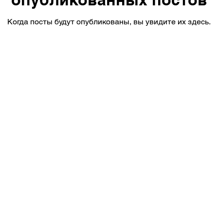
Когда посты будут опубликованы, вы увидите их здесь.
cy Policy
•
Cancellation & Refund policy
•
Leg
Info