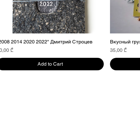
2008 2014 2020 2022" Дмитрий Строцев
Вкусный гру
rice
Price
0,00 ₾
35,00 ₾
Add to Cart
cy Policy
•
Cancellation & Refund policy
•
Leg
Info