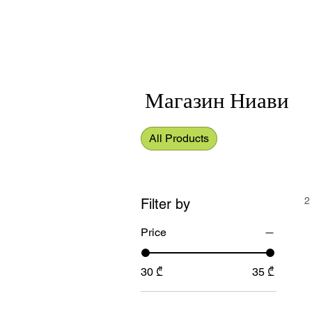
Магазин Ниави
All Products
2
Filter by
Price
30 ₾
35 ₾