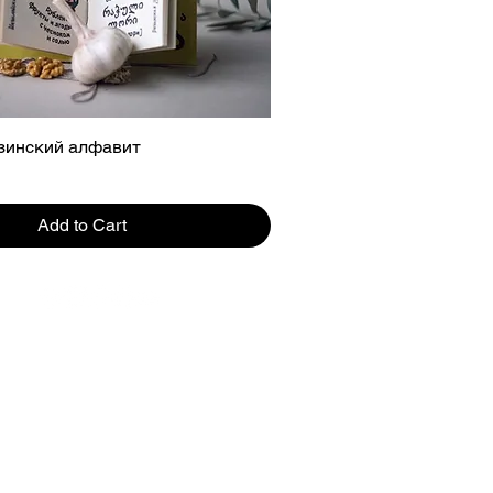
зинский алфавит
Add to Cart
al
•
Delivery
rmation