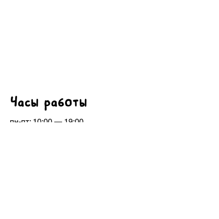
Часы работы
пн-пт: 10:00 — 19:00
сб: 12:00 — 15:00
вс: выходной
niavi.books@gmail.com